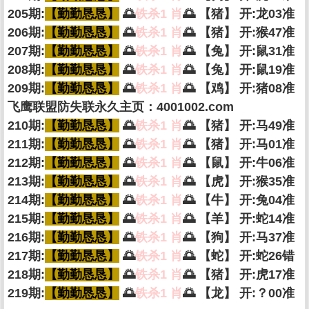
205期:
【勤勤恳恳】
🌅
铁杀1 肖
🌅 【猪】 开:龙03准
206期:
【勤勤恳恳】
🌅
铁杀1 肖
🌅 【猪】 开:猴47准
207期:
【勤勤恳恳】
🌅
铁杀1 肖
🌅 【兔】 开:鼠31准
208期:
【勤勤恳恳】
🌅
铁杀1 肖
🌅 【兔】 开:鼠19准
209期:
【勤勤恳恳】
🌅
铁杀1 肖
🌅 【鸡】 开:猪08准
飞鹰联盟防失联永久主页：4001002.com
210期:
【勤勤恳恳】
🌅
铁杀1 肖
🌅 【猪】 开:马49准
211期:
【勤勤恳恳】
🌅
铁杀1 肖
🌅 【猪】 开:马01准
212期:
【勤勤恳恳】
🌅
铁杀1 肖
🌅 【鼠】 开:牛06准
213期:
【勤勤恳恳】
🌅
铁杀1 肖
🌅 【虎】 开:猴35准
214期:
【勤勤恳恳】
🌅
铁杀1 肖
🌅 【牛】 开:兔04准
215期:
【勤勤恳恳】
🌅
铁杀1 肖
🌅 【羊】 开:蛇14准
216期:
【勤勤恳恳】
🌅
铁杀1 肖
🌅 【狗】 开:马37准
217期:
【勤勤恳恳】
🌅
铁杀1 肖
🌅 【蛇】 开:蛇26错
218期:
【勤勤恳恳】
🌅
铁杀1 肖
🌅 【猪】 开:虎17准
219期:
【勤勤恳恳】
🌅
铁杀1 肖
🌅 【龙】 开:？00准