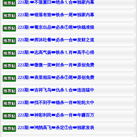
221期:👑不落窠臼👑绝杀⒈合👑独家内幕
推荐贴
221期:👑错落有致👑铁杀一尾👑独家内幕
推荐贴
221期:👑葡京出品👑必杀①尾👑快稳准狠
推荐贴
221期:👑挥沐吐餐👑必杀一合👑发财之道
推荐贴
221期:👑志高气扬👑铁杀⒈肖👑高手心得
推荐贴
221期:👑微微一笑👑封杀一肖👑原创免费
推荐贴
221期:👑表里相应👑必杀①尾👑原创免费
推荐贴
221期:👑吉祥飞鸟👑仇杀⒈合👑连连猛中
推荐贴
221期:👑找不到手👑稳杀一肖👑轮轮大中
推荐贴
221期:👑神彩利民👑必杀一肖👑年赚百万
推荐贴
221期:👑鸿鹄高飞👑杀定①合👑独家发表
推荐贴