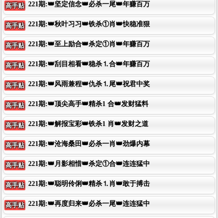
221期:👑坚定信念👑必杀一尾👑年赚百万
高手贴
221期:👑秋叶习习👑铁杀①肖👑快稳准狠
高手贴
221期:👑至上励合👑杀定①肖👑年赚百万
高手贴
221期:👑刮目相看👑稳杀⒈合👑年赚百万
高手贴
221期:👑风雨兼程👑仇杀⒈尾👑祝君中奖
高手贴
221期:👑顶尖高手👑精杀1 合👑发财猛料
高手贴
221期:👑解报宝彩👑铁杀1 肖👑发财之道
高手贴
221期:👑沧海桑田👑必杀一肖👑劲爆内幕
高手贴
221期:👑月影相惜👑杀定①合👑连连猛中
高手贴
221期:👑聪明伶俐👑精杀⒈肖👑敢于搏击
高手贴
221期:👑再度归来👑必杀一尾👑连连猛中
高手贴