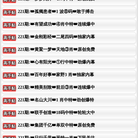
221期:👑孤獨患者👑1 波⑧码👑敢于搏击
高手贴
221期:👑有望成功👑④肖中特👑连续爆中
高手贴
221期:👑金刚彩经👑二尾四码👑独家内幕
高手贴
221期:👑黄粱一梦👑天地③肖👑原创免费
高手贴
221期:👑心有阳光👑①行中特👑劲爆内幕
高手贴
221期:👑百年好事👑家野3 肖👑独家内幕
高手贴
221期:👑精美别致👑前后③肖👑连续爆中
高手贴
221期:👑名山大川👑1 肖中特👑劲创爆特
高手贴
221期:👑联手创造👑18码中特👑轮轮大中
高手贴
221期:👑集团千亿👑单双中特👑原创免费
高手贴
221期:👑日行千里👑平特一肖👑万民关注