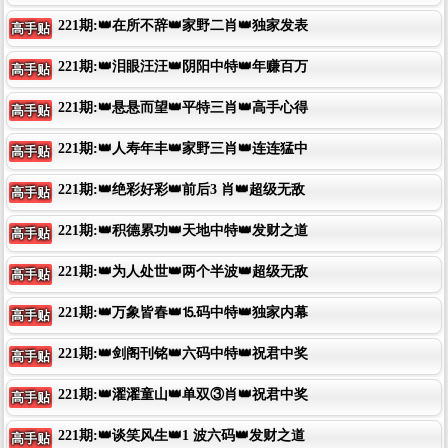
221期:👑在所不辞👑家野二肖👑独家发表
高手贴
221期:👑泪眼汪汪👑阴阳中特👑年赚百万
高手贴
221期:👑悬悬而望👑平特三肖👑高手心得
高手贴
221期:👑人寿年丰👑家野三肖👑连连猛中
高手贴
221期:👑绝彩好彩👑前后3 肖👑超级无敌
高手贴
221期:👑积德累功👑天地中特👑发财之道
高手贴
221期:👑为人处世👑两个半波👑超级无敌
高手贴
221期:👑万象皆春👑⒖码中特👑独家内幕
高手贴
221期:👑剑阁刊铭👑六码中特👑祝君中奖
高手贴
221期:👑濯濯童山👑单双③肖👑祝君中奖
高手贴
221期:👑谈笑风生👑1 波六码👑发财之道
高手贴