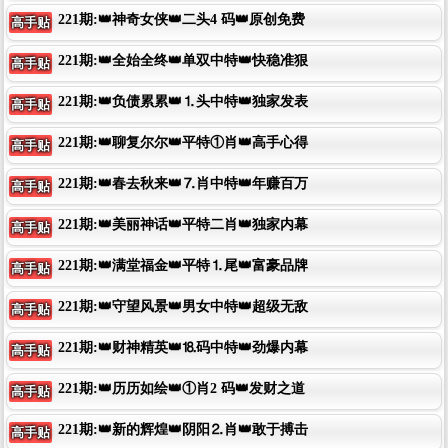
221期:👑神奇女侠👑二头4 码👑原创免费
高手贴
221期:👑全始全终👑单双中特👑快稳准狠
高手贴
221期:👑负债累累👑⒈头中特👑独家发表
高手贴
221期:👑聊复尔尔👑平特①肖👑高手心得
高手贴
221期:👑春去秋来👑⒎肖中特👑年赚百万
高手贴
221期:👑美丽神话👑平特二肖👑独家内幕
高手贴
221期:👑满堂福金👑平特⒈尾👑富豪品牌
高手贴
221期:👑守望风景👑男女中特👑超级无敌
高手贴
221期:👑财神精英👑⒙码中特👑劲爆内幕
高手贴
221期:👑历历如绘👑①肖2 码👑发财之道
高手贴
221期:👑新的辉煌👑阴阳⒉肖👑敢于搏击
高手贴