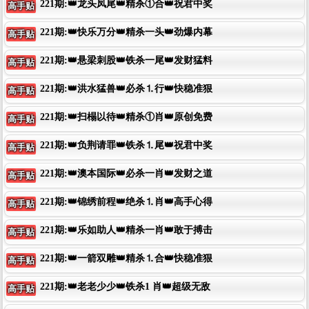
221期:👑龙头凤尾👑精杀①合👑祝君中奖
高手贴
221期:👑快乐万分👑精杀一头👑劲爆内幕
高手贴
221期:👑悬梁刺股👑铁杀一尾👑发财猛料
高手贴
221期:👑洪水猛兽👑必杀⒈行👑快稳准狠
高手贴
221期:👑扫榻以待👑精杀①肖👑原创免费
高手贴
221期:👑负荆请罪👑铁杀⒈尾👑祝君中奖
高手贴
221期:👑澳本国际👑必杀一肖👑发财之道
高手贴
221期:👑锦绣前程👑绝杀⒈肖👑高手心得
高手贴
221期:👑乐如助人👑精杀一肖👑敢于搏击
高手贴
221期:👑一箭双雕👑精杀⒈合👑快稳准狠
高手贴
221期:👑老老少少👑铁杀1 肖👑超级无敌
高手贴