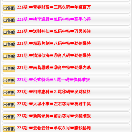
221期:👑青春财富👑三尾⒍码👑年赚百万
出售贴
221期:👑桃李遍野👑⒙码中特👑高手心得
出售贴
221期:👑送财神仙👑⒖码中特👑万民关注
出售贴
221期:👑精彩片刻👑八码中特👑劲创爆特
出售贴
221期:👑情深似海👑④肖八码👑劲创爆特
出售贴
221期:👑南葵思暖👑⑥肖中特👑劲爆内幕
出售贴
221期:👑公式特码👑5 尾十码👑快稳准狠
出售贴
221期:👑柯维惠科👑⒉尾④码👑发财猛料
出售贴
221期:👑大城小事👑左右③肖👑祝君中奖
出售贴
221期:👑新闻录屏👑前后③肖👑快稳准狠
出售贴
221期:👑云卷云舒👑单双⒊肖👑赚钱秘籍
出售贴