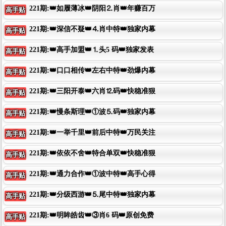
221期:👑如履薄冰👑阴阳⒉肖👑年赚百万
高手贴
221期:👑深信不疑👑⒋肖中特👑独家内幕
高手贴
221期:👑高手加盟👑⒈头5 码👑独家发表
高手贴
221期:👑口口相传👑左右中特👑劲爆内幕
高手贴
221期:👑三阳开泰👑六肖⒓码👑快稳准狠
高手贴
221期:👑慢条斯理👑①波⒌码👑独家内幕
高手贴
221期:👑一举千里👑前后中特👑万民关注
高手贴
221期:👑依依不舍👑特合单双👑快稳准狠
高手贴
221期:👑通力合作👑①波中特👑高手心得
高手贴
221期:👑分级西游👑⒌尾中特👑独家内幕
高手贴
221期:👑明眸皓齿👑③肖6 码👑原创免费
高手贴