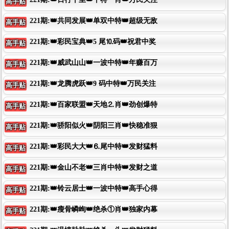
高手贴
221期:👑共同发展👑单双中特👑超级无敌
高手贴
221期:👑彩民宝典👑5 尾⒑码👑祝君中奖
高手贴
221期:👑威武山山👑一波中特👑年赚百万
高手贴
221期:👑龙腾虎跃👑9 码中特👑万民关注
高手贴
221期:👑百家联盟👑天地⒉肖👑劲创爆特
高手贴
221期:👑骄阳似火👑阴阳三肖👑快稳准狠
高手贴
221期:👑彩民大大👑⒍尾中特👑发财猛料
高手贴
221期:👑金山不老👑三肖中特👑发财之道
高手贴
221期:👑铃云居士👑一波中特👑高手心得
高手贴
221期:👑瘦骨嶙峋👑绝杀①肖👑独家内幕
高手贴