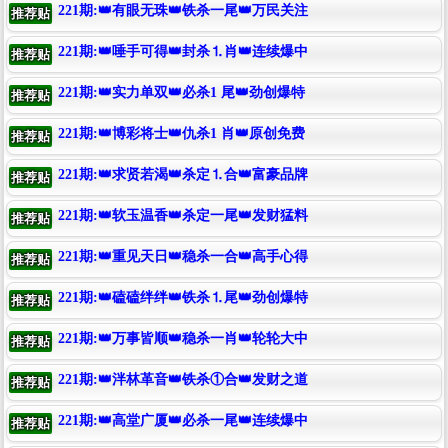
221期:👑有眼无珠👑铁杀一尾👑万民关注
推荐贴
221期:👑唾手可得👑封杀⒈肖👑连续爆中
推荐贴
221期:👑实力单双👑必杀1 尾👑劲创爆特
推荐贴
221期:👑博彩将士👑仇杀1 肖👑原创免费
推荐贴
221期:👑求贤若渴👑杀定⒈合👑富豪品牌
推荐贴
221期:👑软玉温香👑杀定一尾👑发财猛料
推荐贴
221期:👑重见天日👑稳杀一合👑高手心得
推荐贴
221期:👑磕磕绊绊👑铁杀⒈尾👑劲创爆特
推荐贴
221期:👑万事皆顺👑稳杀一肖👑轮轮大中
推荐贴
221期:👑泮林革音👑铁杀①合👑发财之道
推荐贴
221期:👑高堂广厦👑必杀一尾👑连续爆中
推荐贴