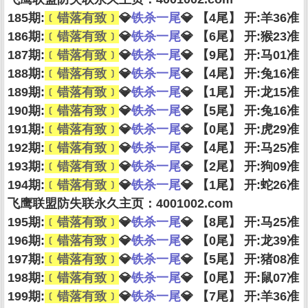
185期:
﹝错落有致﹞
💎
铁杀一尾
💎 【4尾】 开:羊36准
186期:
﹝错落有致﹞
💎
铁杀一尾
💎 【6尾】 开:猴23准
187期:
﹝错落有致﹞
💎
铁杀一尾
💎 【9尾】 开:马01准
188期:
﹝错落有致﹞
💎
铁杀一尾
💎 【4尾】 开:兔16准
189期:
﹝错落有致﹞
💎
铁杀一尾
💎 【1尾】 开:龙15准
190期:
﹝错落有致﹞
💎
铁杀一尾
💎 【5尾】 开:兔16准
191期:
﹝错落有致﹞
💎
铁杀一尾
💎 【0尾】 开:虎29准
192期:
﹝错落有致﹞
💎
铁杀一尾
💎 【4尾】 开:马25准
193期:
﹝错落有致﹞
💎
铁杀一尾
💎 【2尾】 开:狗09准
194期:
﹝错落有致﹞
💎
铁杀一尾
💎 【1尾】 开:蛇26准
飞鹰联盟防失联永久主页：4001002.com
195期:
﹝错落有致﹞
💎
铁杀一尾
💎 【8尾】 开:马25准
196期:
﹝错落有致﹞
💎
铁杀一尾
💎 【0尾】 开:龙39准
197期:
﹝错落有致﹞
💎
铁杀一尾
💎 【5尾】 开:猪08准
198期:
﹝错落有致﹞
💎
铁杀一尾
💎 【0尾】 开:鼠07准
199期:
﹝错落有致﹞
💎
铁杀一尾
💎 【7尾】 开:羊36准