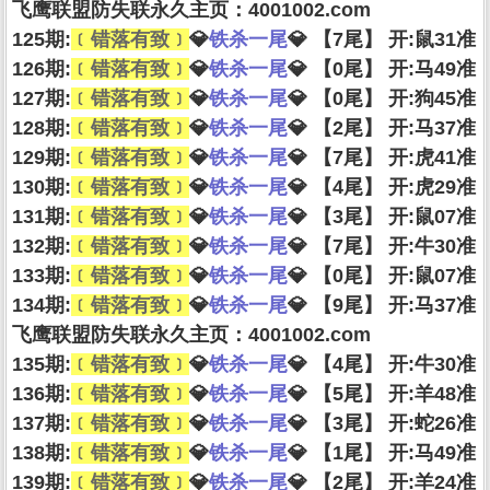
飞鹰联盟防失联永久主页：4001002.com
125期:
﹝错落有致﹞
💎
铁杀一尾
💎 【7尾】 开:鼠31准
126期:
﹝错落有致﹞
💎
铁杀一尾
💎 【0尾】 开:马49准
127期:
﹝错落有致﹞
💎
铁杀一尾
💎 【0尾】 开:狗45准
128期:
﹝错落有致﹞
💎
铁杀一尾
💎 【2尾】 开:马37准
129期:
﹝错落有致﹞
💎
铁杀一尾
💎 【7尾】 开:虎41准
130期:
﹝错落有致﹞
💎
铁杀一尾
💎 【4尾】 开:虎29准
131期:
﹝错落有致﹞
💎
铁杀一尾
💎 【3尾】 开:鼠07准
132期:
﹝错落有致﹞
💎
铁杀一尾
💎 【7尾】 开:牛30准
133期:
﹝错落有致﹞
💎
铁杀一尾
💎 【0尾】 开:鼠07准
134期:
﹝错落有致﹞
💎
铁杀一尾
💎 【9尾】 开:马37准
飞鹰联盟防失联永久主页：4001002.com
135期:
﹝错落有致﹞
💎
铁杀一尾
💎 【4尾】 开:牛30准
136期:
﹝错落有致﹞
💎
铁杀一尾
💎 【5尾】 开:羊48准
137期:
﹝错落有致﹞
💎
铁杀一尾
💎 【3尾】 开:蛇26准
138期:
﹝错落有致﹞
💎
铁杀一尾
💎 【1尾】 开:马49准
139期:
﹝错落有致﹞
💎
铁杀一尾
💎 【2尾】 开:羊24准