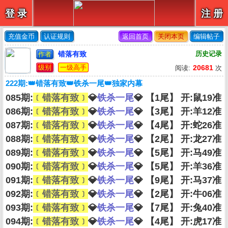
登 录
注 册
充值金币
认证规则
返回首页
关闭本页
编辑帖子
错落有致
历史记录
作者
级别
一级高手
20681
阅读:
次
222期:👑错落有致👑铁杀一尾👑独家内幕
085期:
﹝错落有致﹞
💎
铁杀一尾
💎 【1尾】 开:鼠19准
086期:
﹝错落有致﹞
💎
铁杀一尾
💎 【3尾】 开:羊12准
087期:
﹝错落有致﹞
💎
铁杀一尾
💎 【4尾】 开:蛇26准
088期:
﹝错落有致﹞
💎
铁杀一尾
💎 【2尾】 开:龙27准
089期:
﹝错落有致﹞
💎
铁杀一尾
💎 【5尾】 开:马49准
090期:
﹝错落有致﹞
💎
铁杀一尾
💎 【5尾】 开:羊36准
091期:
﹝错落有致﹞
💎
铁杀一尾
💎 【9尾】 开:马37准
092期:
﹝错落有致﹞
💎
铁杀一尾
💎 【2尾】 开:牛06准
093期:
﹝错落有致﹞
💎
铁杀一尾
💎 【7尾】 开:兔40准
094期:
﹝错落有致﹞
💎
铁杀一尾
💎 【4尾】 开:虎17准