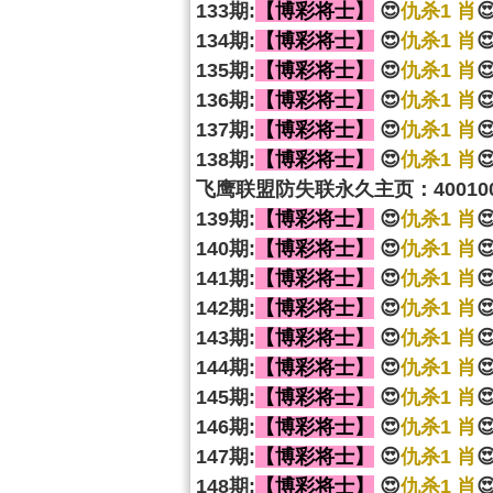
133期:
【博彩将士】
😍
仇杀1 肖

134期:
【博彩将士】
😍
仇杀1 肖

135期:
【博彩将士】
😍
仇杀1 肖

136期:
【博彩将士】
😍
仇杀1 肖

137期:
【博彩将士】
😍
仇杀1 肖

138期:
【博彩将士】
😍
仇杀1 肖

飞鹰联盟防失联永久主页：400100
139期:
【博彩将士】
😍
仇杀1 肖

140期:
【博彩将士】
😍
仇杀1 肖

141期:
【博彩将士】
😍
仇杀1 肖

142期:
【博彩将士】
😍
仇杀1 肖

143期:
【博彩将士】
😍
仇杀1 肖

144期:
【博彩将士】
😍
仇杀1 肖

145期:
【博彩将士】
😍
仇杀1 肖

146期:
【博彩将士】
😍
仇杀1 肖

147期:
【博彩将士】
😍
仇杀1 肖

148期:
【博彩将士】
😍
仇杀1 肖
