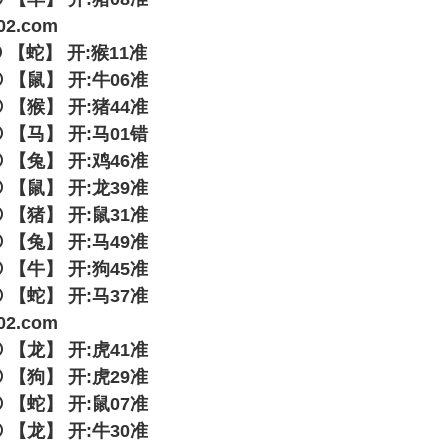
2.com
 【蛇】 开:猴11准
 【鼠】 开:牛06准
 【猴】 开:猪44准
 【马】 开:马01错
 【兔】 开:鸡46准
 【鼠】 开:龙39准
 【猪】 开:鼠31准
 【兔】 开:马49准
 【牛】 开:狗45准
 【蛇】 开:马37准
2.com
 【龙】 开:虎41准
 【狗】 开:虎29准
 【蛇】 开:鼠07准
 【龙】 开:牛30准