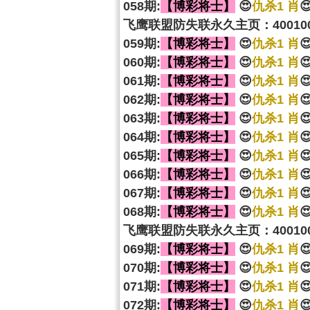
058期:
【博彩将士】
😍
仇杀1 肖

飞鹰联盟防失联永久主页：400100
059期:
【博彩将士】
😍
仇杀1 肖

060期:
【博彩将士】
😍
仇杀1 肖

061期:
【博彩将士】
😍
仇杀1 肖

062期:
【博彩将士】
😍
仇杀1 肖

063期:
【博彩将士】
😍
仇杀1 肖

064期:
【博彩将士】
😍
仇杀1 肖

065期:
【博彩将士】
😍
仇杀1 肖

066期:
【博彩将士】
😍
仇杀1 肖

067期:
【博彩将士】
😍
仇杀1 肖

068期:
【博彩将士】
😍
仇杀1 肖

飞鹰联盟防失联永久主页：400100
069期:
【博彩将士】
😍
仇杀1 肖

070期:
【博彩将士】
😍
仇杀1 肖

071期:
【博彩将士】
😍
仇杀1 肖

072期:
【博彩将士】
😍
仇杀1 肖
