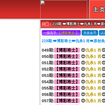
主 页
主题：
219期:👑博彩将士👑仇杀1 肖👑
一级高手:
【
博彩将士
】
充值金币
认
219期:👑博彩将士👑仇杀1 肖👑原创
049期:
【博彩将士】
😍
仇杀1 肖

050期:
【博彩将士】
😍
仇杀1 肖

051期:
【博彩将士】
😍
仇杀1 肖

052期:
【博彩将士】
😍
仇杀1 肖

053期:
【博彩将士】
😍
仇杀1 肖

054期:
【博彩将士】
😍
仇杀1 肖

055期:
【博彩将士】
😍
仇杀1 肖

056期:
【博彩将士】
😍
仇杀1 肖

057期:
【博彩将士】
😍
仇杀1 肖
