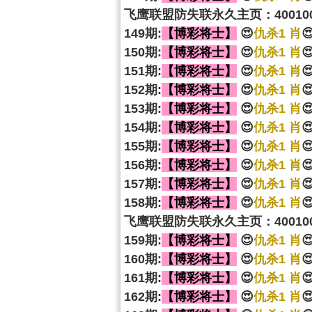
飞鹰联盟防失联永久主页：400100
149期:
【博彩将士】
😍
仇杀1 肖

150期:
【博彩将士】
😍
仇杀1 肖

151期:
【博彩将士】
😍
仇杀1 肖

152期:
【博彩将士】
😍
仇杀1 肖

153期:
【博彩将士】
😍
仇杀1 肖

154期:
【博彩将士】
😍
仇杀1 肖

155期:
【博彩将士】
😍
仇杀1 肖

156期:
【博彩将士】
😍
仇杀1 肖

157期:
【博彩将士】
😍
仇杀1 肖

158期:
【博彩将士】
😍
仇杀1 肖

飞鹰联盟防失联永久主页：400100
159期:
【博彩将士】
😍
仇杀1 肖

160期:
【博彩将士】
😍
仇杀1 肖

161期:
【博彩将士】
😍
仇杀1 肖

162期:
【博彩将士】
😍
仇杀1 肖
