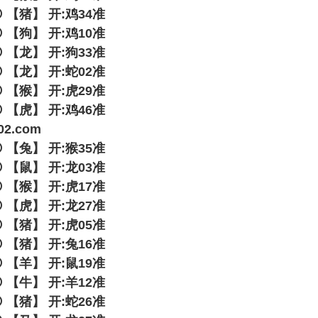
 【猪】 开:鸡34准
 【狗】 开:鸡10准
 【龙】 开:狗33准
 【龙】 开:蛇02准
 【猴】 开:虎29准
 【虎】 开:鸡46准
2.com
 【兔】 开:猴35准
 【鼠】 开:龙03准
 【猴】 开:虎17准
 【虎】 开:龙27准
 【猪】 开:虎05准
 【猪】 开:兔16准
 【羊】 开:鼠19准
 【牛】 开:羊12准
 【猪】 开:蛇26准