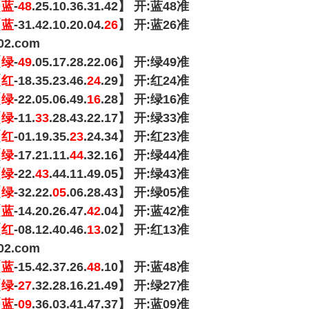
【
蓝
-
48
.25.10.36.31.42】 开:蓝48准
【
蓝
-31.42.10.20.04.
26
】 开:蓝26准
2.com
【
绿
-
49
.05.17.28.22.06】 开:绿49准
【
红
-18.35.23.46.
24
.29】 开:红24准
【
绿
-22.05.06.49.
16
.28】 开:绿16准
【
绿
-11.
33
.28.43.22.17】 开:绿33准
【
红
-01.19.35.
23
.24.34】 开:红23准
【
绿
-17.21.11.
44
.32.16】 开:绿44准
【
绿
-22.
43
.44.11.49.05】 开:绿43准
【
绿
-32.22.
05
.06.28.43】 开:绿05准
【
蓝
-14.20.26.47.
42
.04】 开:蓝42准
【
红
-08.12.40.46.
13
.02】 开:红13准
2.com
【
蓝
-15.42.37.26.
48
.10】 开:蓝48准
【
绿
-
27
.32.28.16.21.49】 开:绿27准
【
蓝
-
09
.36.03.41.47.37】 开:蓝09准