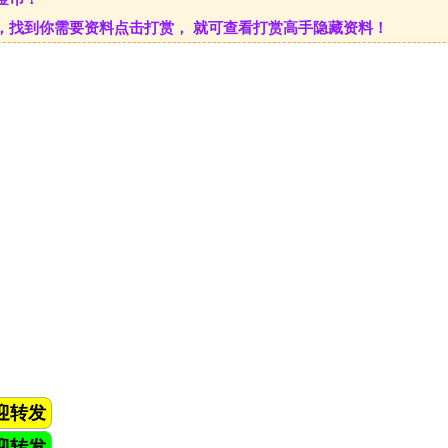
，找到你需要资料点击打赏， 就可查看打赏高手隐藏资料！
欢迎转发
欢迎转发