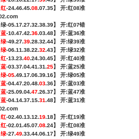
【
红
-24.46.45.
08
.07.35】 开:红08准
2.com
绿-05.17.27.32.38.39】 开:红07错
【
蓝
-10.47.42.
36
.03.48】 开:蓝36准
【
绿
-49.27.
39
.28.32.44】 开:绿39准
【
绿
-06.11.38.22.
32
.43】 开:绿32准
【
红
-13.23.
40
.24.30.45】 开:红40准
【
蓝
-03.37.04.41.31.
25
】 开:蓝25准
【
绿
-
05
.49.17.06.39.16】 开:绿05准
【
蓝
-04.47.20.48.
03
.36】 开:蓝03准
【
蓝
-25.09.04.
47
.26.37】 开:蓝47准
【
蓝
-04.14.37.15.
31
.48】 开:蓝31准
2.com
【
红
-02.40.13.12.
19
.18】 开:红19准
【
红
-02.01.45.07.
08
.24】 开:红08准
【
绿
-27.
49
.33.44.06.17】 开:绿49准