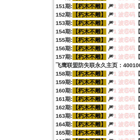
151期:
【朽木不雕】
🎆
1 波⑥码
152期:
【朽木不雕】
🎆
1 波⑥码
153期:
【朽木不雕】
🎆
1 波⑥码
154期:
【朽木不雕】
🎆
1 波⑥码
155期:
【朽木不雕】
🎆
1 波⑥码
156期:
【朽木不雕】
🎆
1 波⑥码
157期:
【朽木不雕】
🎆
1 波⑥码
飞鹰联盟防失联永久主页：400100
158期:
【朽木不雕】
🎆
1 波⑥码
159期:
【朽木不雕】
🎆
1 波⑥码
160期:
【朽木不雕】
🎆
1 波⑥码
161期:
【朽木不雕】
🎆
1 波⑥码
162期:
【朽木不雕】
🎆
1 波⑥码
163期:
【朽木不雕】
🎆
1 波⑥码
164期:
【朽木不雕】
🎆
1 波⑥码
165期:
【朽木不雕】
🎆
1 波⑥码