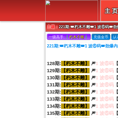
主 页
主题：
221期:👑朽木不雕👑1 波⑥码👑
一级高手:
【
朽木不雕
】
充值金币
认
221期:👑朽木不雕👑1 波⑥码👑劲爆
128期:
【朽木不雕】
🎆
1 波⑥码
129期:
【朽木不雕】
🎆
1 波⑥码
130期:
【朽木不雕】
🎆
1 波⑥码
131期:
【朽木不雕】
🎆
1 波⑥码
132期:
【朽木不雕】
🎆
1 波⑥码
【
133期:
【朽木不雕】
🎆
1 波⑥码
134期:
【朽木不雕】
🎆
1 波⑥码
135期:
【朽木不雕】
🎆
1 波⑥码