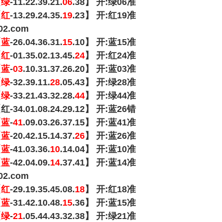
【
绿
-11.22.39.21.
06
.38】 开:绿06准
【
红
-13.29.24.35.
19
.23】 开:红19准
2.com
【
蓝
-26.04.36.31.
15
.10】 开:蓝15准
【
红
-01.35.02.13.45.
24
】 开:红24准
【
蓝
-
03
.10.31.37.26.20】 开:蓝03准
【
绿
-32.39.11.
28
.05.43】 开:绿28准
【
绿
-33.21.43.32.28.
44
】 开:绿44准
红-34.01.08.24.29.12】 开:蓝26错
【
蓝
-
41
.09.03.26.37.15】 开:蓝41准
【
蓝
-20.42.15.14.37.
26
】 开:蓝26准
【
蓝
-41.03.36.
10
.14.04】 开:蓝10准
【
蓝
-42.04.09.
14
.37.41】 开:蓝14准
2.com
【
红
-29.19.35.45.08.
18
】 开:红18准
【
蓝
-31.42.10.48.
15
.36】 开:蓝15准
【
绿
-
21
.05.44.43.32.38】 开:绿21准