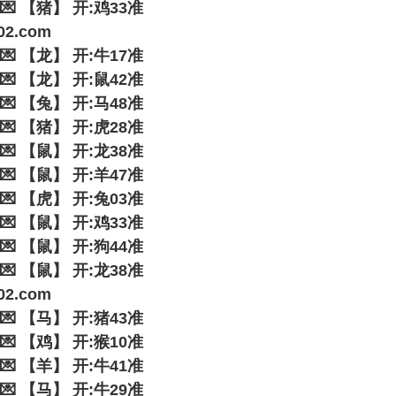
💌 【猪】 开:鸡33准
2.com
💌 【龙】 开:牛17准
💌 【龙】 开:鼠42准
💌 【兔】 开:马48准
💌 【猪】 开:虎28准
💌 【鼠】 开:龙38准
💌 【鼠】 开:羊47准
💌 【虎】 开:兔03准
💌 【鼠】 开:鸡33准
💌 【鼠】 开:狗44准
💌 【鼠】 开:龙38准
2.com
💌 【马】 开:猪43准
💌 【鸡】 开:猴10准
💌 【羊】 开:牛41准
💌 【马】 开:牛29准