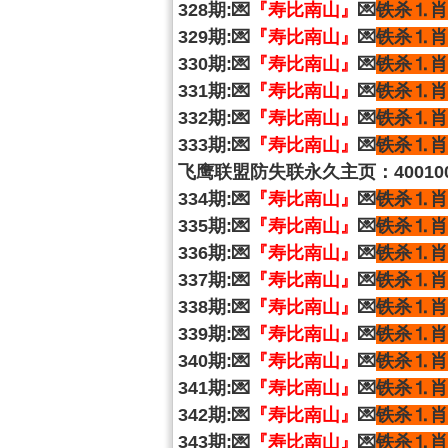
328期:💌
『寿比南山』
💌
铁杀⒈肖
329期:💌
『寿比南山』
💌
铁杀⒈肖
330期:💌
『寿比南山』
💌
铁杀⒈肖
331期:💌
『寿比南山』
💌
铁杀⒈肖
332期:💌
『寿比南山』
💌
铁杀⒈肖
333期:💌
『寿比南山』
💌
铁杀⒈肖
飞鹰联盟防失联永久主页：400100
334期:💌
『寿比南山』
💌
铁杀⒈肖
335期:💌
『寿比南山』
💌
铁杀⒈肖
336期:💌
『寿比南山』
💌
铁杀⒈肖
337期:💌
『寿比南山』
💌
铁杀⒈肖
338期:💌
『寿比南山』
💌
铁杀⒈肖
339期:💌
『寿比南山』
💌
铁杀⒈肖
340期:💌
『寿比南山』
💌
铁杀⒈肖
341期:💌
『寿比南山』
💌
铁杀⒈肖
342期:💌
『寿比南山』
💌
铁杀⒈肖
343期:💌
『寿比南山』
💌
铁杀⒈肖