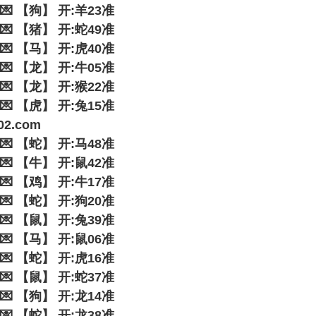
💌 【狗】 开:羊23准
💌 【猪】 开:蛇49准
💌 【马】 开:虎40准
💌 【龙】 开:牛05准
💌 【龙】 开:猴22准
💌 【虎】 开:兔15准
2.com
💌 【蛇】 开:马48准
💌 【牛】 开:鼠42准
💌 【鸡】 开:牛17准
💌 【蛇】 开:狗20准
💌 【鼠】 开:兔39准
💌 【马】 开:鼠06准
💌 【蛇】 开:虎16准
💌 【鼠】 开:蛇37准
💌 【狗】 开:龙14准
💌 【蛇】 开:龙38准