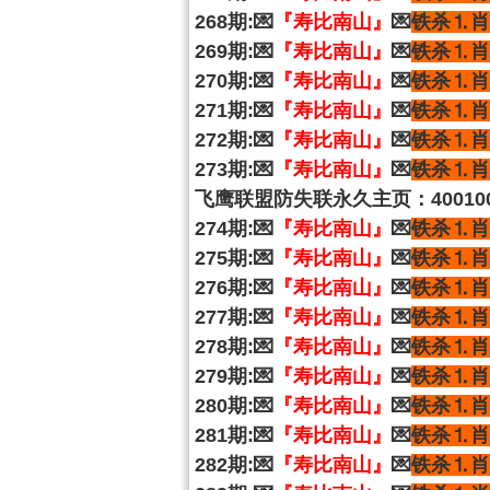
268期:💌
『寿比南山』
💌
铁杀⒈肖
269期:💌
『寿比南山』
💌
铁杀⒈肖
270期:💌
『寿比南山』
💌
铁杀⒈肖
271期:💌
『寿比南山』
💌
铁杀⒈肖
272期:💌
『寿比南山』
💌
铁杀⒈肖
273期:💌
『寿比南山』
💌
铁杀⒈肖
飞鹰联盟防失联永久主页：400100
274期:💌
『寿比南山』
💌
铁杀⒈肖
275期:💌
『寿比南山』
💌
铁杀⒈肖
276期:💌
『寿比南山』
💌
铁杀⒈肖
277期:💌
『寿比南山』
💌
铁杀⒈肖
278期:💌
『寿比南山』
💌
铁杀⒈肖
279期:💌
『寿比南山』
💌
铁杀⒈肖
280期:💌
『寿比南山』
💌
铁杀⒈肖
281期:💌
『寿比南山』
💌
铁杀⒈肖
282期:💌
『寿比南山』
💌
铁杀⒈肖