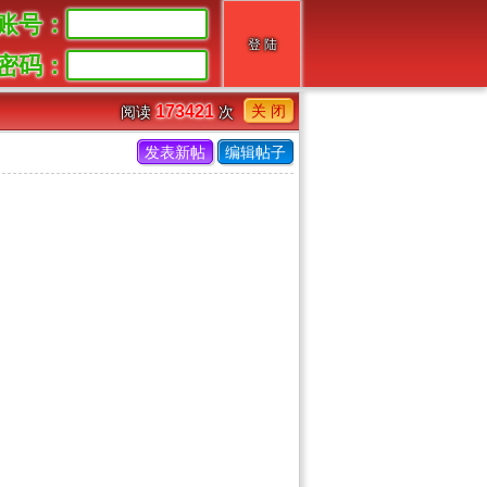
账号：
密码：
关 闭
173421
阅读
次
发表新帖
编辑帖子