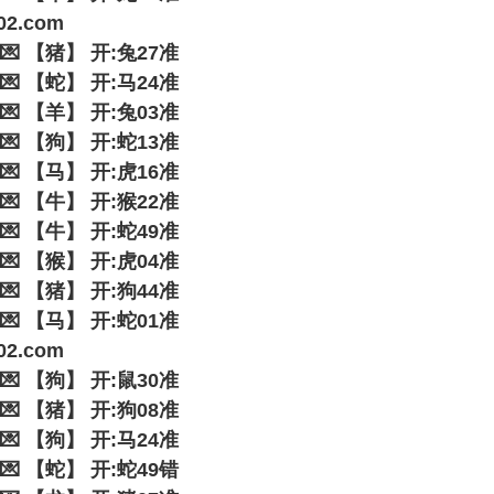
2.com
💌 【猪】 开:兔27准
💌 【蛇】 开:马24准
💌 【羊】 开:兔03准
💌 【狗】 开:蛇13准
💌 【马】 开:虎16准
💌 【牛】 开:猴22准
💌 【牛】 开:蛇49准
💌 【猴】 开:虎04准
💌 【猪】 开:狗44准
💌 【马】 开:蛇01准
2.com
💌 【狗】 开:鼠30准
💌 【猪】 开:狗08准
💌 【狗】 开:马24准
💌 【蛇】 开:蛇49错